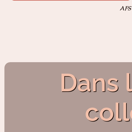
AFS
Dans 
col