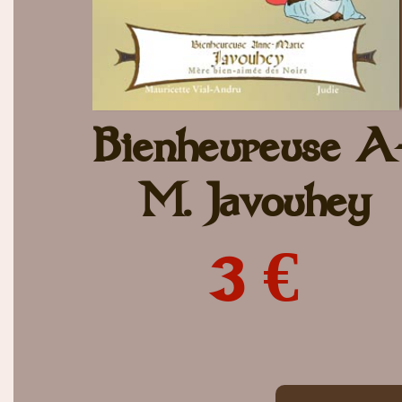
Bienheureuse A
M. Javouhey
3 €