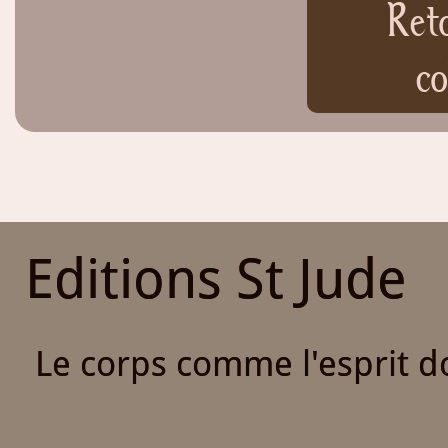
Ret
co
Editions St Jude
Le corps comme l'esprit do