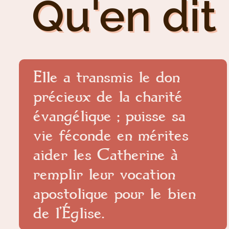
Qu'en dit 
Elle a transmis le don
précieux de la charité
évangélique ; puisse sa
vie féconde en mérites
aider les Catherine à
remplir leur vocation
apostolique pour le bien
de l’Église.