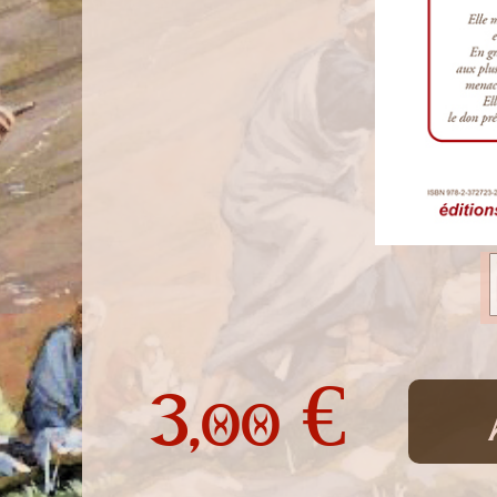
3,
€
00