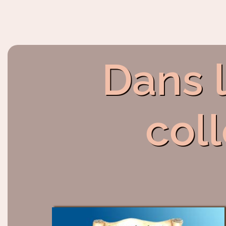
Dans 
col