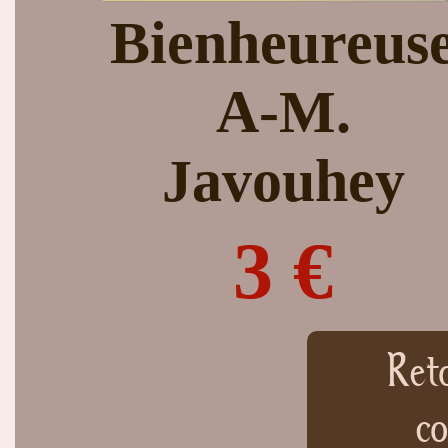
Bienheureus
A-M.
Javouhey
3 €
Ret
co