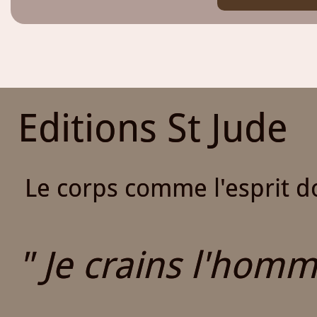
Editions St Jude
Le corps comme l'esprit do
" Je crains l'homme