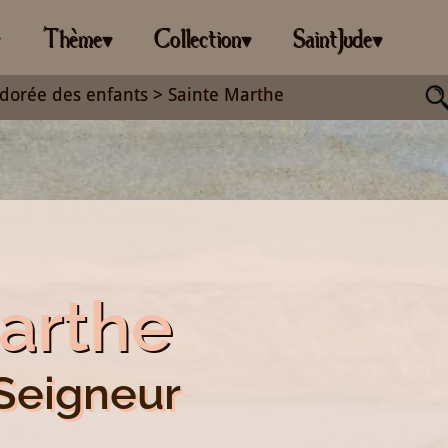
Thème
Collection
SaintJude
▾
▾
▾
▾
dorée des enfants
> Sainte Marthe
arthe
 Seigneur