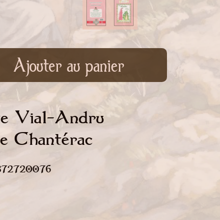
Ajouter au panier
te Vial-Andru
 de Chantérac
82372720076