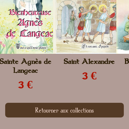
Sainte Agnès de
Saint Alexandre
B
Langeac
3 €
3 €
Retourner aux collections