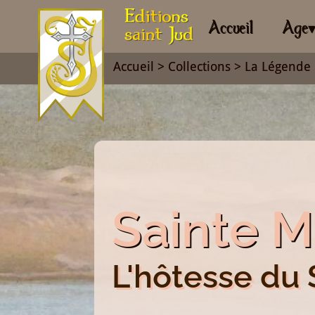
Accueil
Age
Accueil
>
Collections
>
La Légende 
Sainte M
L'hôtesse du