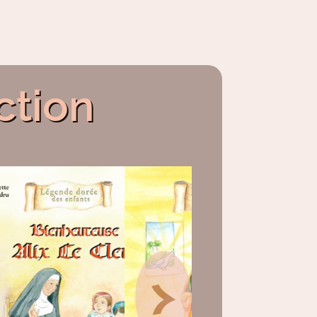
ction
>