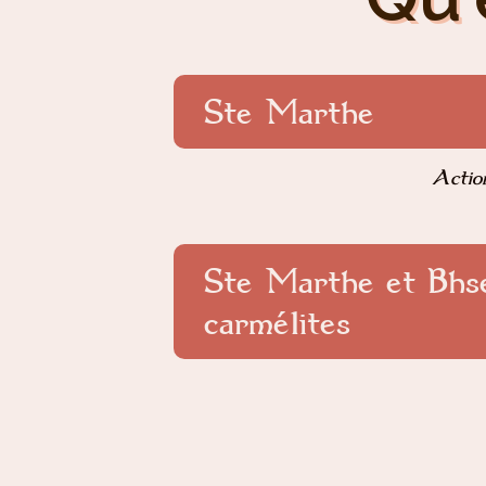
Ste Marthe
Action
Ste Marthe et Bhs
carmélites