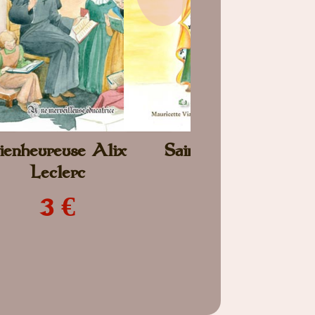
ienheureuse Alix
Sainte Anne
Leclerc
3 €
3 €