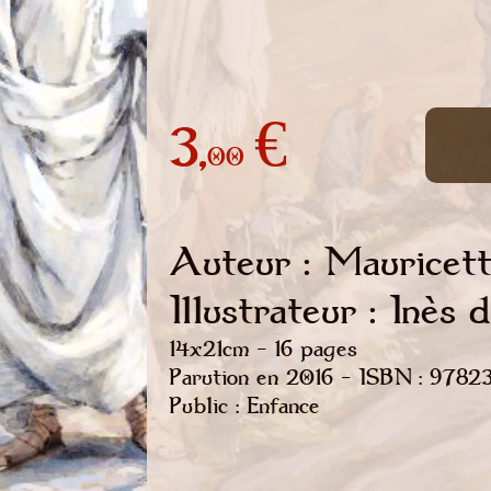
3,
€
00
Auteur : Mauricet
Illustrateur : Inès
14x21cm - 16 pages
Parution en 2016 - ISBN : 97
Public : Enfance