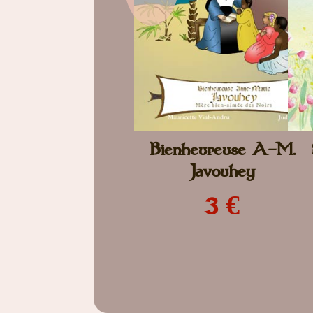
Bienheureuse A-M.
Javouhey
3 €