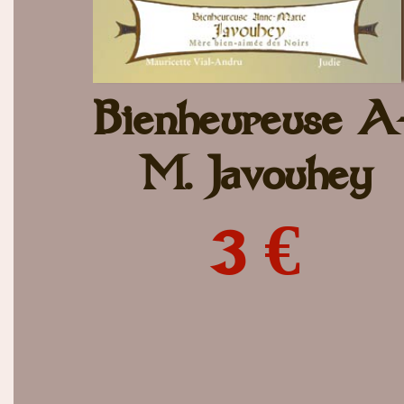
Bienheureuse A
M. Javouhey
3 €