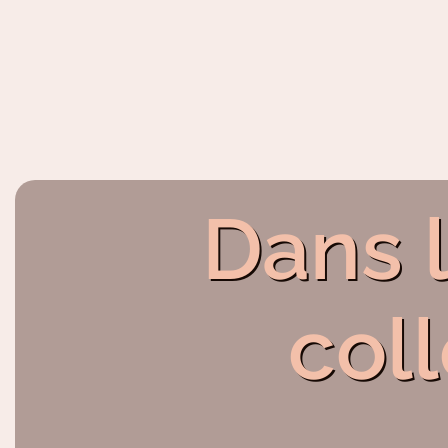
Dans 
col