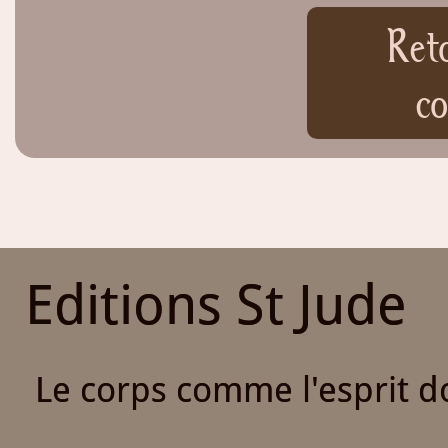
Ret
co
Editions St Jude
Le corps comme l'esprit do