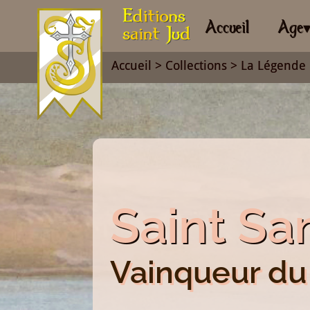
Accueil
Age
Accueil
>
Collections
>
La Légende 
Saint S
Vainqueur du