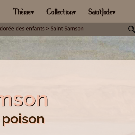
Thème
Collection
SaintJude
▾
▾
▾
▾
dorée des enfants
> Saint Samson
amson
 poison