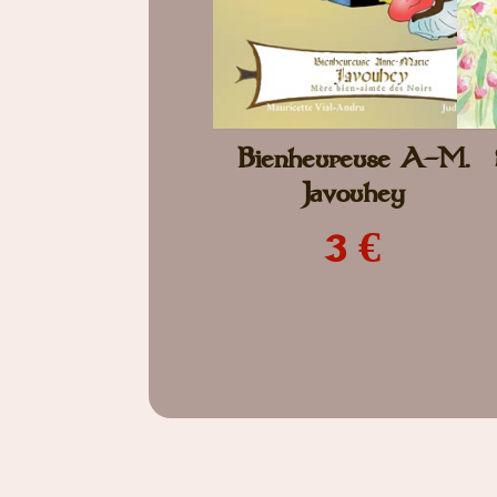
Bienheureuse A-M.
Javouhey
3 €