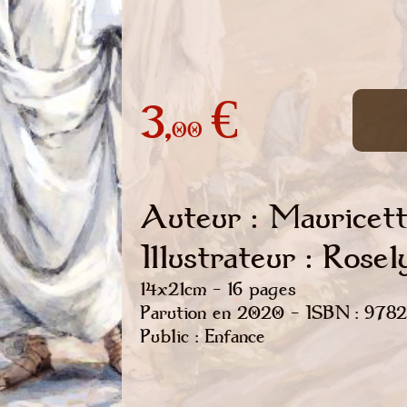
3,
€
00
Auteur : Mauricet
Illustrateur : Rose
14x21cm - 16 pages
Parution en 2020 - ISBN : 97
Public : Enfance