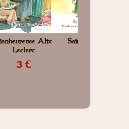
ienheureuse Alix
Sainte Anne
Leclerc
3 €
3 €