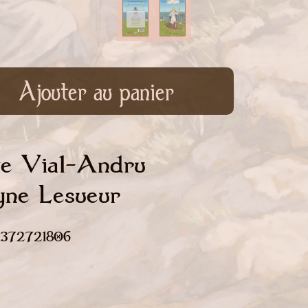
Ajouter au panier
te Vial-Andru
lyne Lesueur
82372721806