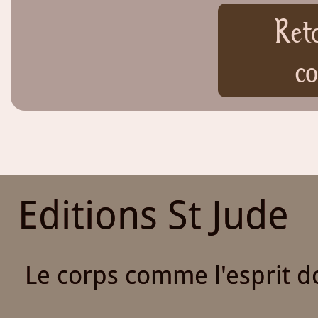
Ret
co
Editions St Jude
Le corps comme l'esprit do