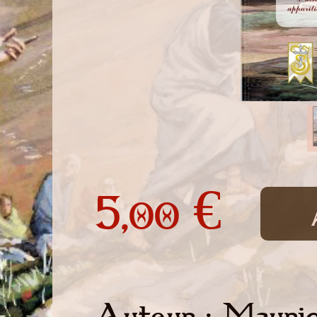
5,
€
00
Auteur : Mauri