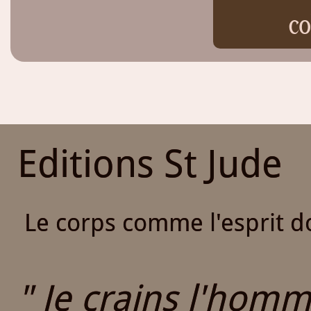
co
Editions St Jude
Le corps comme l'esprit do
" Je crains l'homme