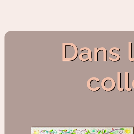
Dans 
col