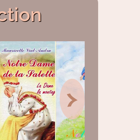
ction
>