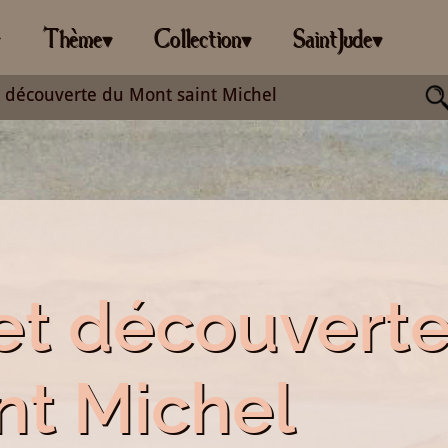
Thème
Collection
SaintJude
▾
▾
▾
▾
et découverte du Mont saint Michel
 et découvert
nt Michel