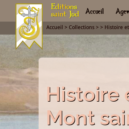
Accueil
Age
Accueil
>
Collections
>
> Histoire 
Histoire
Mont sai