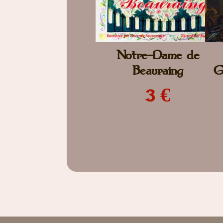
Notre-Dame de
Beauraing
G
3 €