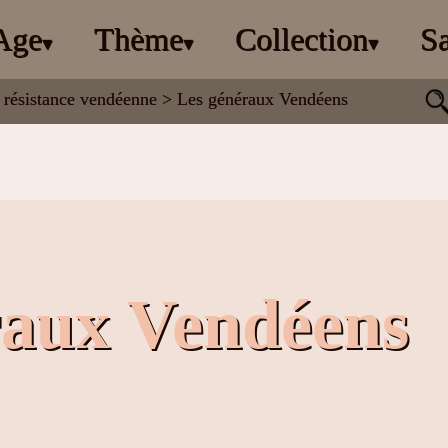
Age
Thème
Collection
Sa
▾
▾
▾
a résistance vendéenne
> Les généraux Vendéens
raux Vendéens