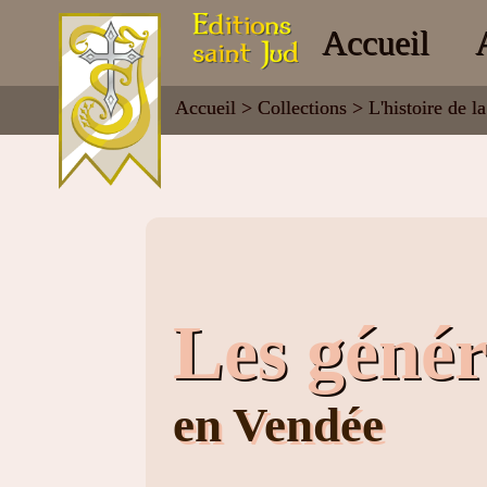
Accueil
Accueil
>
Collections
>
L'histoire de l
Les géné
en Vendée