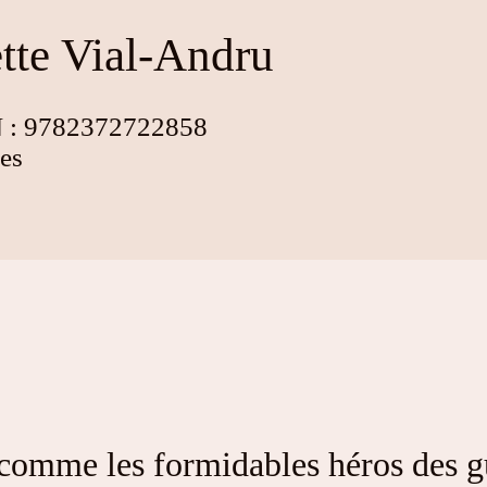
tte Vial-Andru
BN : 9782372722858
nes
 comme les formidables héros des g