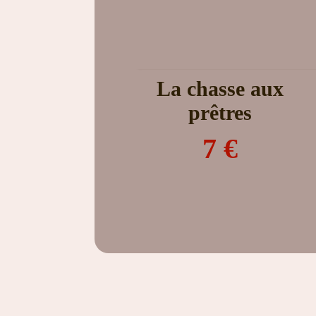
La chasse aux
prêtres
7 €