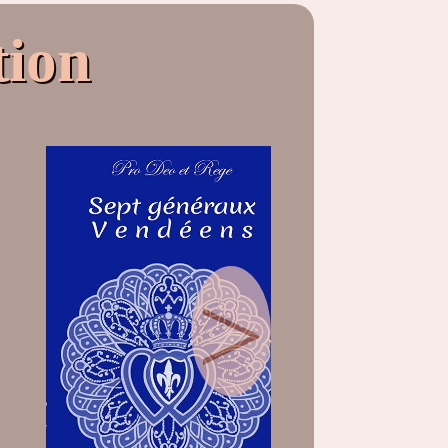
tion
>