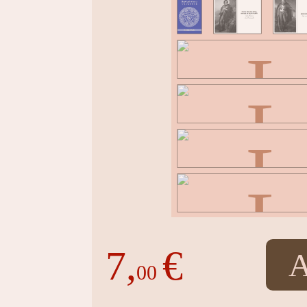
7,
€
A
00