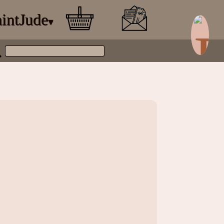
intJude
▾