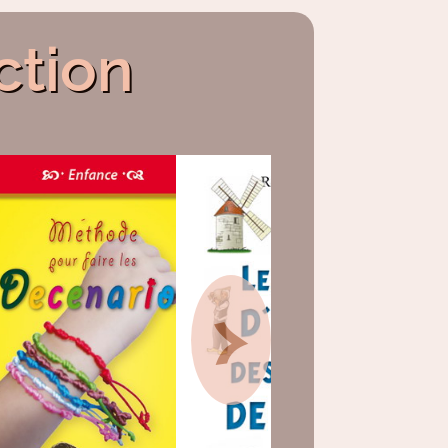
ction
>