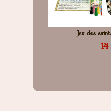
Jeu des sain
14