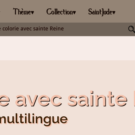
Thème
Collection
SaintJude
▾
▾
▾
▾
e colorie avec sainte Reine
ie avec sainte
multilingue