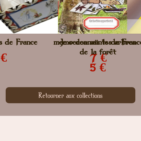
ts de France
memo des saints de Franc
Je reconnais les arbres
de la forêt
 €
7 €
5 €
Retourner aux collections