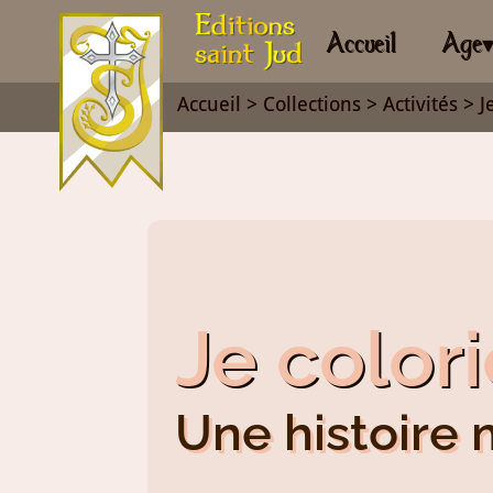
Accueil
Age
Accueil
>
Collections
>
Activités
> J
Je color
Une histoire 