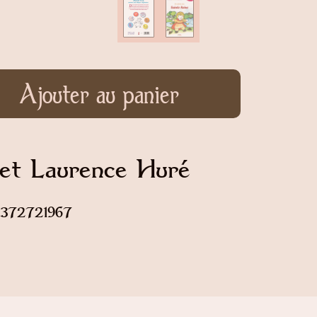
Ajouter au panier
 et Laurence Huré
82372721967