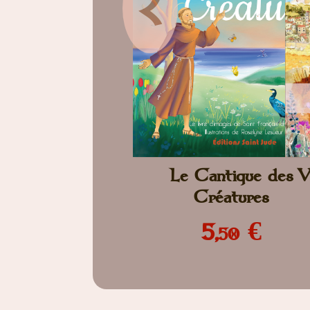
<
Le Cantique des
V
Créatures
5,
€
50