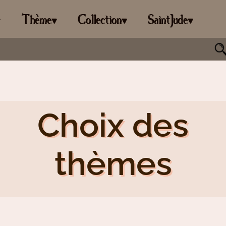
Thème
Collection
SaintJude
▾
▾
▾
▾
Choix des
thèmes