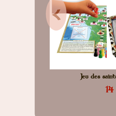
<
Jeu des sain
14