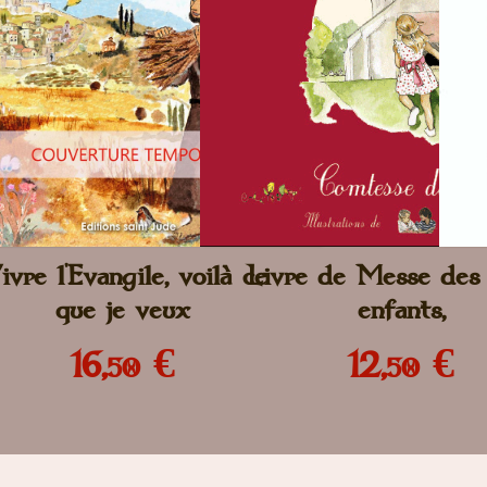
ivre l'Evangile, voilà ce
Livre de Messe des 
que je veux
enfants,
16,
€
12,
€
50
50