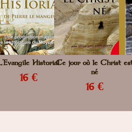
L'Evangile Historial
Ce jour où le Christ es
né
16 €
16 €