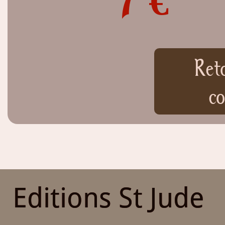
7 €
Ret
co
Editions St Jude