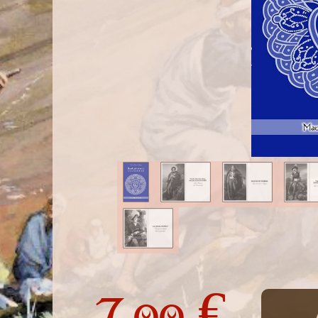
7,
€
00